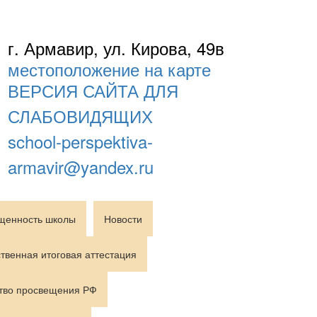
г. Армавир, ул. Кирова, 49в
местоположение на карте
ВЕРСИЯ САЙТА ДЛЯ
СЛАБОВИДЯЩИХ
school-perspektiva-
armavir@yandex.ru
щенность школы
Новости
твенная итоговая аттестация
тво просвещения РФ