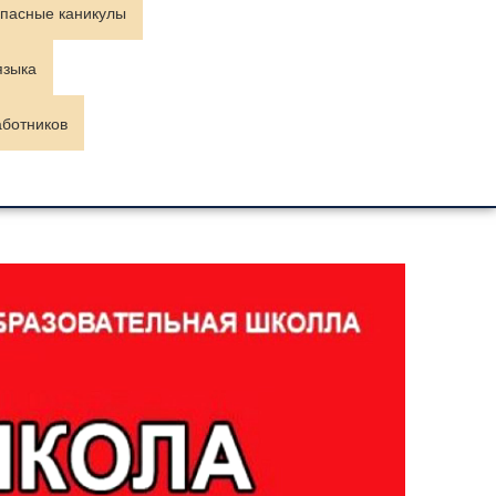
пасные каникулы
языка
аботников