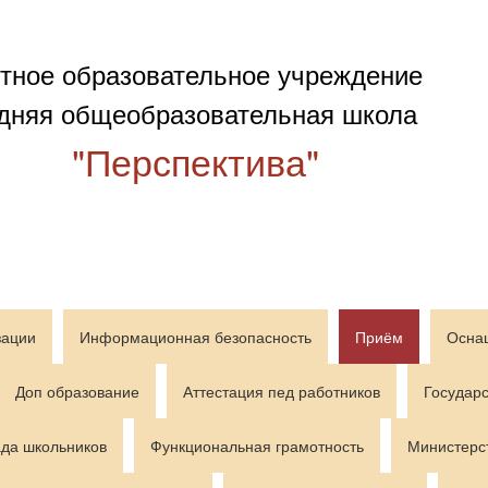
тное образовательное учреждение
дняя общеобразовательная школа
"Перспектива"
зации
Информационная безопасность
Приём
Осна
Доп образование
Аттестация пед работников
Государс
да школьников
Функциональная грамотность
Министерс