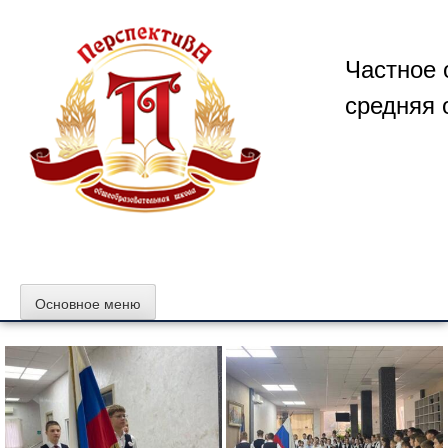
Перейти
к
содержимому
Частное 
средняя 
Основное меню