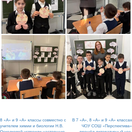
8 «А» и 9 «А» классы совместно с
В 7 «А», 8 «А» и 9 «А» классах
Навигация
учителем химии и биологии Н.В.
ЧОУ СОШ «Перспектива»
Осколковой устроили настоящую
прошёл литературный час,