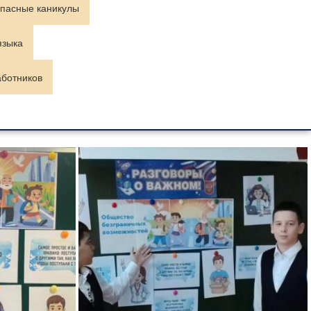
пасные каникулы
языка
аботников