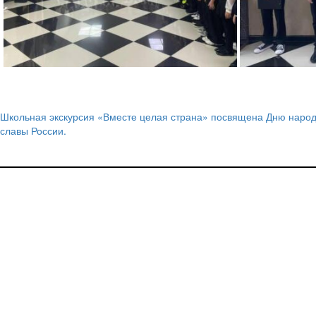
Школьная экскурсия «Вместе целая страна» посвящена Дню народ
Навигация
славы России.
по
записям