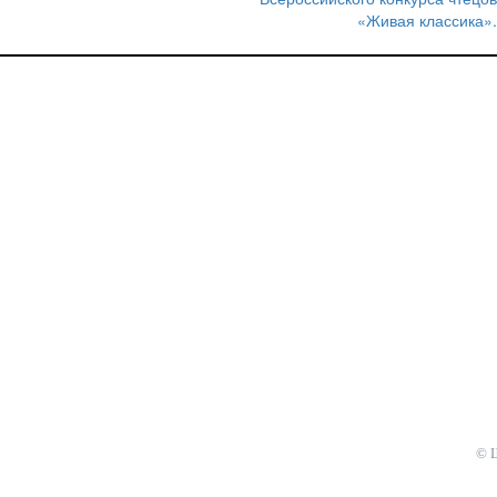
по
«Живая классика».
записям
© 