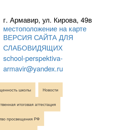
г. Армавир, ул. Кирова, 49в
местоположение на карте
ВЕРСИЯ САЙТА ДЛЯ
СЛАБОВИДЯЩИХ
school-perspektiva-
armavir@yandex.ru
щенность школы
Новости
твенная итоговая аттестация
тво просвещения РФ