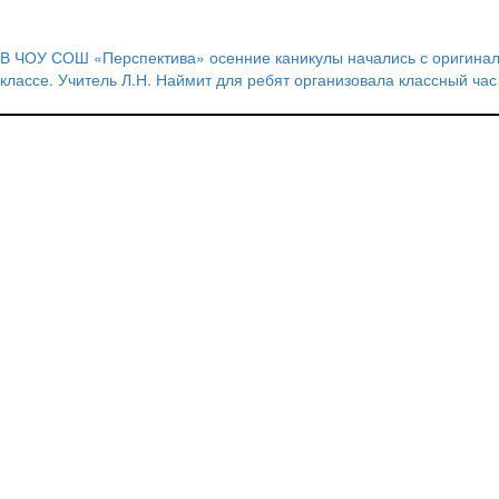
В ЧОУ СОШ «Перспектива» осенние каникулы начались с оригинал
Навигация
классе. Учитель Л.Н. Наймит для ребят организовала классный час
по
записям