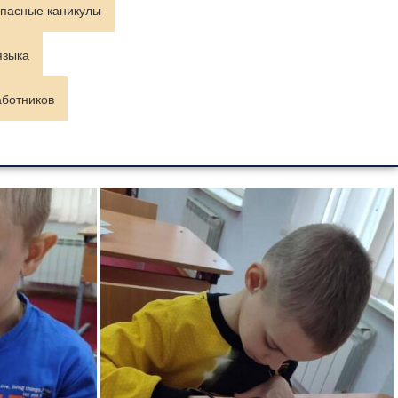
пасные каникулы
языка
аботников