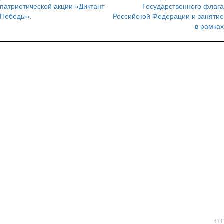
по
патриотической акции «Диктант
Государственного флага
записям
Победы».
Российской Федерации и занятие
в рамках
© 