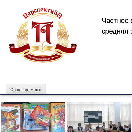
Перейти
к
содержимому
Частное 
средняя 
Основное меню