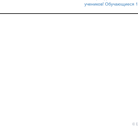
по
учеников! Обучающиеся 1
записям
© 