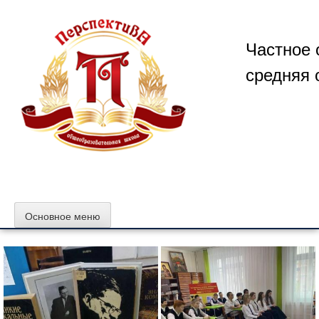
Перейти
к
содержимому
Частное 
средняя 
Основное меню