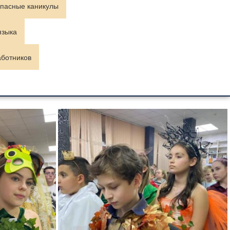
пасные каникулы
языка
аботников