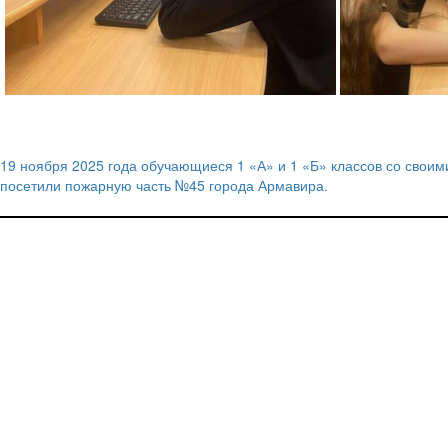
19 ноября 2025 года обучающиеся 1 «А» и 1 «Б» классов со свои
Навигация
посетили пожарную часть №45 города Армавира.
по
записям