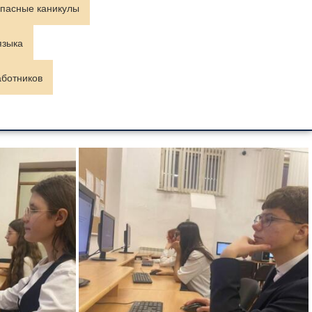
пасные каникулы
языка
аботников