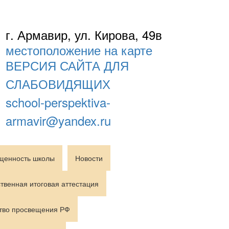
г. Армавир, ул. Кирова, 49в
местоположение на карте
ВЕРСИЯ САЙТА ДЛЯ
СЛАБОВИДЯЩИХ
school-perspektiva-
armavir@yandex.ru
щенность школы
Новости
твенная итоговая аттестация
тво просвещения РФ