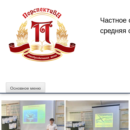
Перейти
к
содержимому
Частное 
средняя 
Основное меню