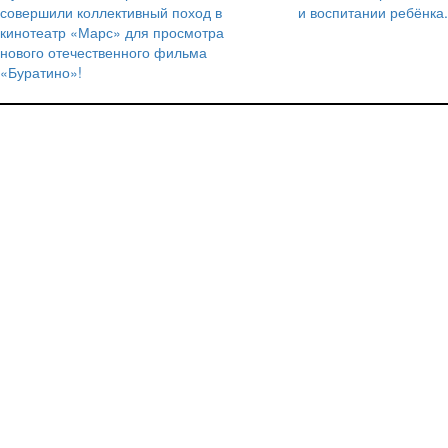
по
совершили коллективный поход в
и воспитании ребёнка.
записям
кинотеатр «Марс» для просмотра
нового отечественного фильма
«Буратино»!