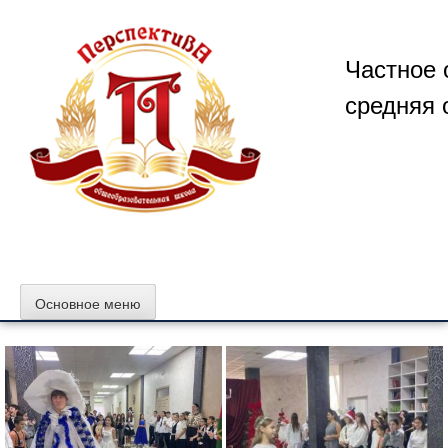
Перейти
к
содержимому
Частное 
средняя 
Основное меню