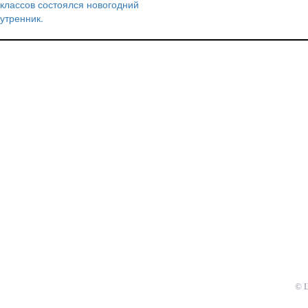
классов состоялся новогодний
записям
утренник.
© 