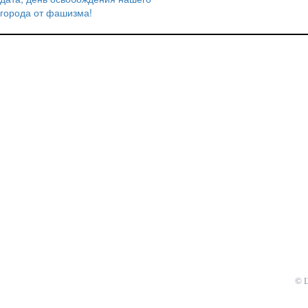
по
города от фашизма!
записям
© 