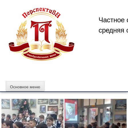
Перейти
к
содержимому
Частное 
средняя 
Основное меню