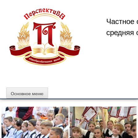
Перейти
к
содержимому
Частное 
средняя 
Основное меню