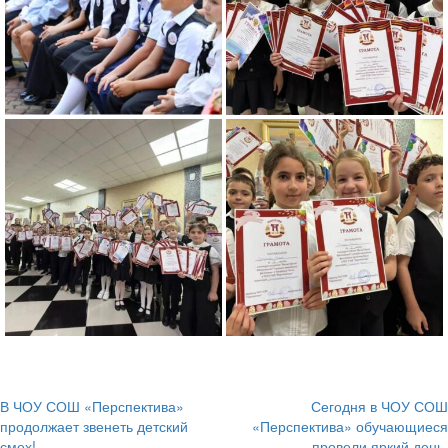
В ЧОУ СОШ «Перспектива»
Сегодня в ЧОУ СОШ
Навигация
продолжает звенеть детский
«Перспектива» обучающиеся
смех!
провели яркий день,