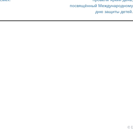
по
посвящённый Международному
записям
дню защиты детей.
© 