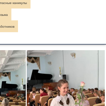
пасные каникулы
языка
аботников