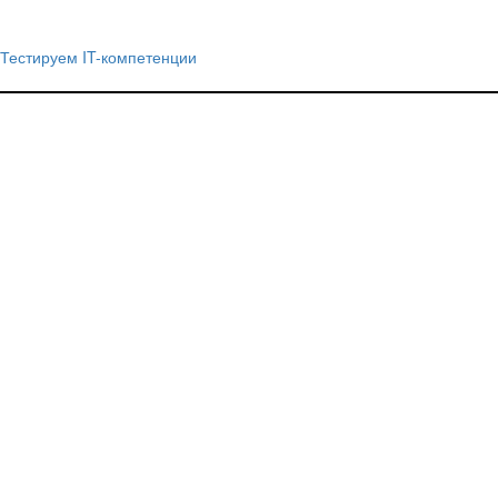
Тестируем IT-компетенции
Навигация
по
записям