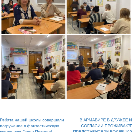
Ребята нашей школы совершили
В АРМАВИРЕ В ДРУЖБЕ И
Навигация
погружение в фантастическую
СОГЛАСИИ ПРОЖИВАЮТ
вселенную Гарри Поттера!
ПРЕДСТАВИТЕЛИ БОЛЕЕ 100