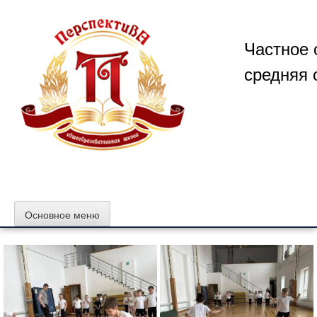
Перейти
к
содержимому
Частное 
средняя 
Основное меню