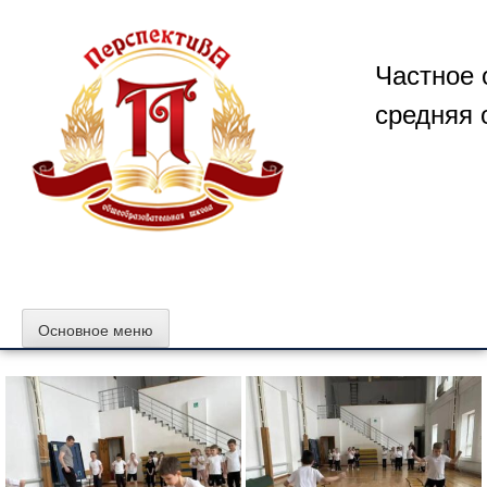
Перейти
к
содержимому
Частное 
средняя 
Основное меню