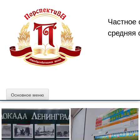
Перейти
к
содержимому
Частное 
средняя 
Основное меню