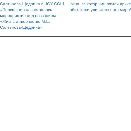
по
Салтыкова-Щедрина в ЧОУ СОШ
окна, за которыми ожили яркие
записям
«Перспектива» состоялось
обитатели удивительного мира!
мероприятие под названием
«Жизнь и творчество М.Е.
Салтыкова-Щедрина».