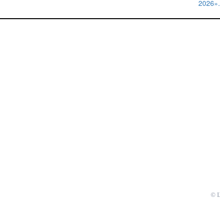
2026».
записям
© 