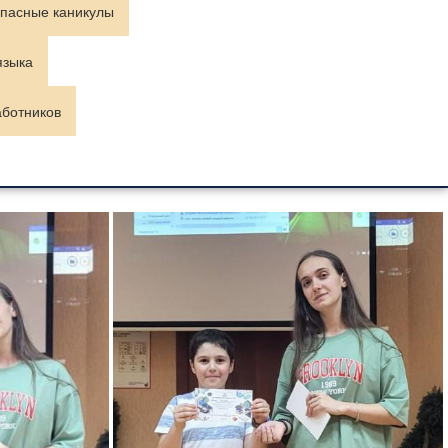
пасные каникулы
языка
аботников