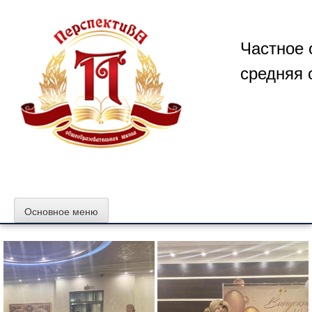
Перейти
к
содержимому
Частное 
средняя 
Основное меню