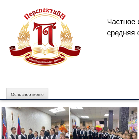
Перейти
к
содержимому
Частное 
средняя 
Основное меню