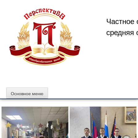
Перейти
к
содержимому
Частное 
средняя 
Основное меню