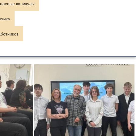
пасные каникулы
языка
аботников