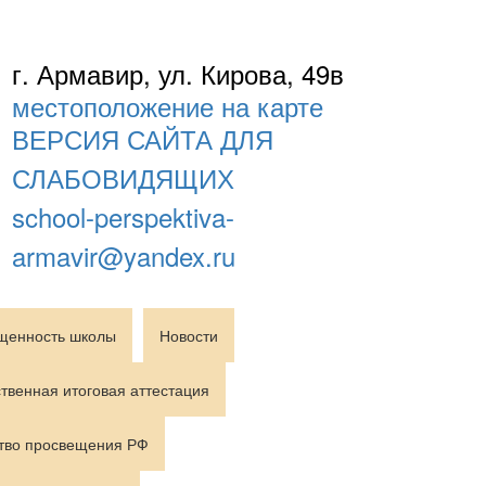
г. Армавир, ул. Кирова, 49в
местоположение на карте
ВЕРСИЯ САЙТА ДЛЯ
СЛАБОВИДЯЩИХ
school-perspektiva-
armavir@yandex.ru
щенность школы
Новости
твенная итоговая аттестация
тво просвещения РФ