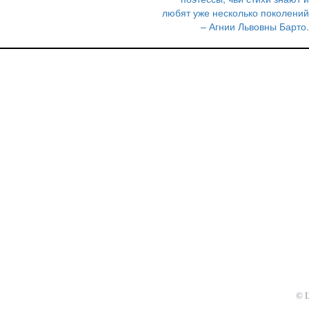
по
любят уже несколько поколений
записям
– Агнии Львовны Барто.
© 