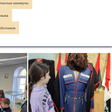
пасные каникулы
языка
аботников