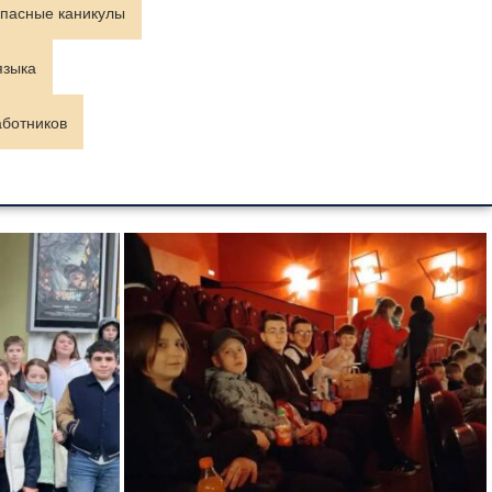
пасные каникулы
языка
аботников