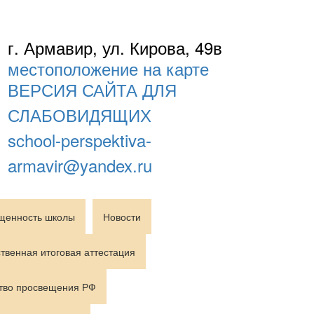
г. Армавир, ул. Кирова, 49в
местоположение на карте
ВЕРСИЯ САЙТА ДЛЯ
СЛАБОВИДЯЩИХ
school-perspektiva-
armavir@yandex.ru
щенность школы
Новости
твенная итоговая аттестация
тво просвещения РФ