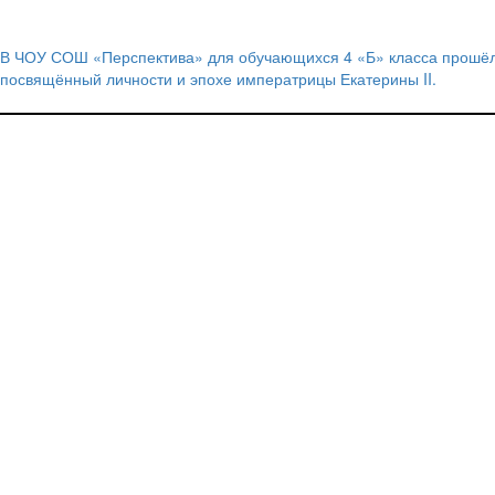
В ЧОУ СОШ «Перспектива» для обучающихся 4 «Б» класса прошёл
Навигация
посвящённый личности и эпохе императрицы Екатерины II.
по
записям