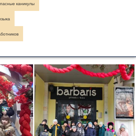
пасные каникулы
языка
аботников