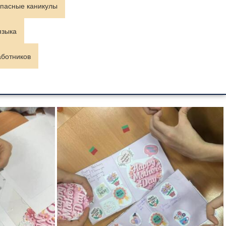
пасные каникулы
языка
аботников