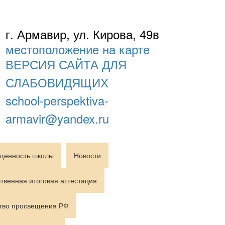
г. Армавир, ул. Кирова, 49в
местоположение на карте
ВЕРСИЯ САЙТА ДЛЯ
СЛАБОВИДЯЩИХ
school-perspektiva-
armavir@yandex.ru
щенность школы
Новости
твенная итоговая аттестация
тво просвещения РФ