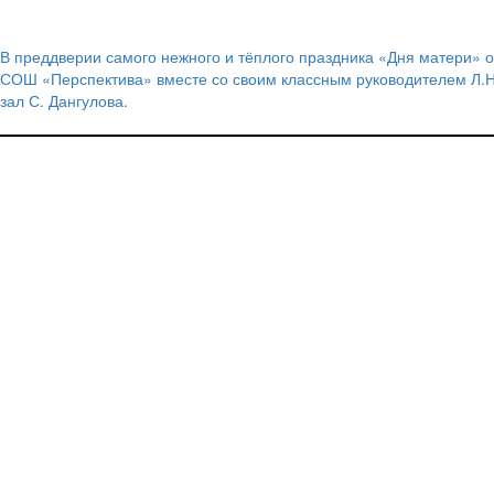
В преддверии самого нежного и тёплого праздника «Дня матери»
Навигация
СОШ «Перспектива» вместе со своим классным руководителем Л.Н
зал С. Дангулова.
по
записям