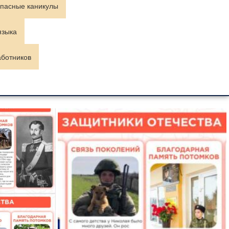
пасные каникулы
языка
аботников