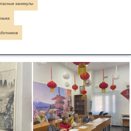
пасные каникулы
языка
аботников