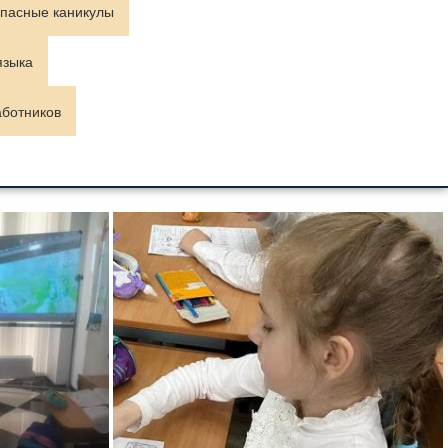
пасные каникулы
языка
аботников