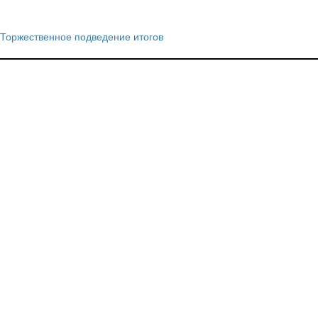
Торжественное подведение итогов
Навигация
по
записям