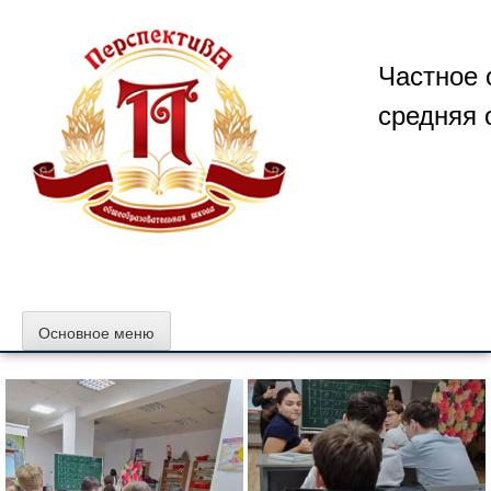
Перейти
к
содержимому
Частное 
средняя 
Основное меню