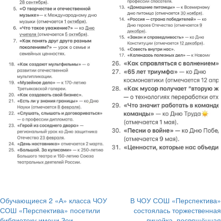
Обучающиеся 2 «А» класса ЧОУ
В ЧОУ СОШ «Перспектива»
Навигация
СОШ «Перспектива» посетили
состоялась торжественная
библиотеку имени Зои
линейка, посвящённая