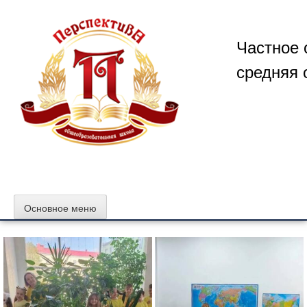
Перейти
к
содержимому
Частное 
средняя 
Основное меню