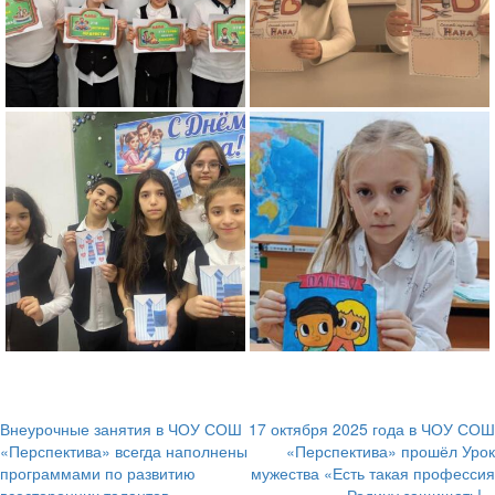
Внеурочные занятия в ЧОУ СОШ
17 октября 2025 года в ЧОУ СОШ
Навигация
«Перспектива» всегда наполнены
«Перспектива» прошёл Урок
программами по развитию
мужества «Есть такая профессия
по
всесторонних талантов,
– Родину защищать!».