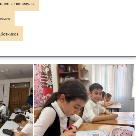
пасные каникулы
языка
аботников