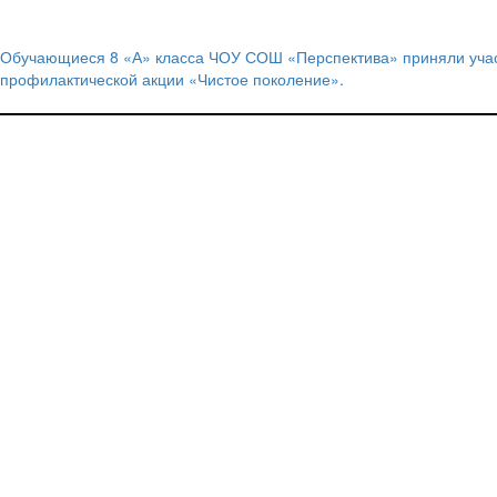
Обучающиеся 8 «А» класса ЧОУ СОШ «Перспектива» приняли учас
Навигация
профилактической акции «Чистое поколение».
по
записям