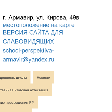
г. Армавир, ул. Кирова, 49в
местоположение на карте
ВЕРСИЯ САЙТА ДЛЯ
СЛАБОВИДЯЩИХ
school-perspektiva-
armavir@yandex.ru
щенность школы
Новости
твенная итоговая аттестация
тво просвещения РФ