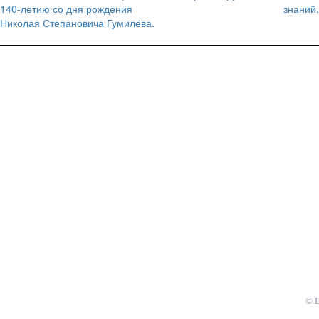
по
140-летию со дня рождения
знаний.
записям
Николая Степановича Гумилёва.
© 