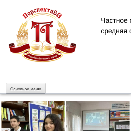
Перейти
к
содержимому
Частное 
средняя 
Основное меню