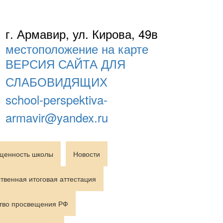
г. Армавир, ул. Кирова, 49в
местоположение на карте
ВЕРСИЯ САЙТА ДЛЯ
СЛАБОВИДЯЩИХ
school-perspektiva-
armavir@yandex.ru
щенность школы
Новости
твенная итоговая аттестация
тво просвещения РФ