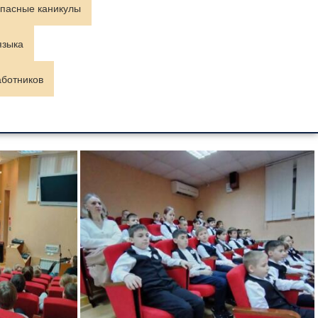
пасные каникулы
языка
аботников