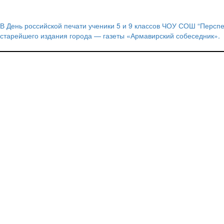
В День российской печати ученики 5 и 9 классов ЧОУ СОШ “Перспек
Навигация
старейшего издания города — газеты «Армавирский собеседник».
по
записям