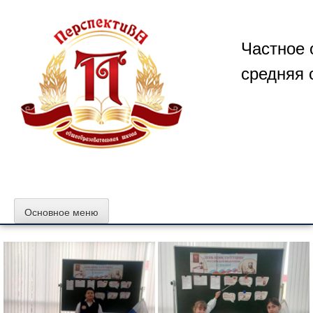
Перейти
к
содержимому
Частное 
средняя 
Основное меню