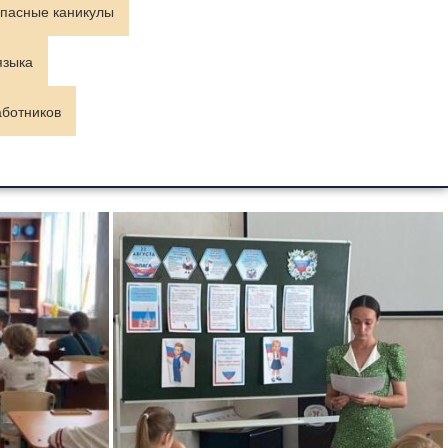
пасные каникулы
языка
аботников