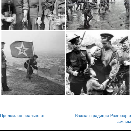
Преломляя реальность
Важная традиция Разговор о
Навигация
важном
по