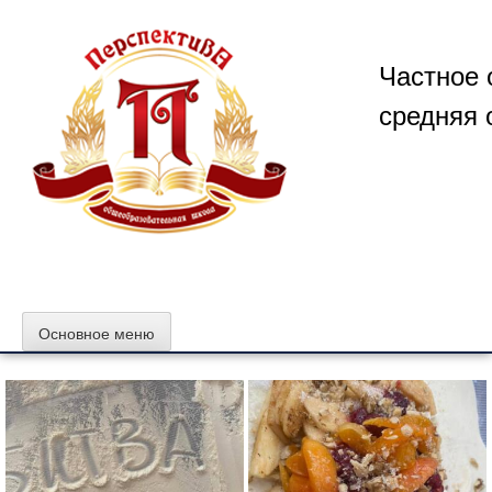
Перейти
к
содержимому
Частное 
средняя 
Основное меню