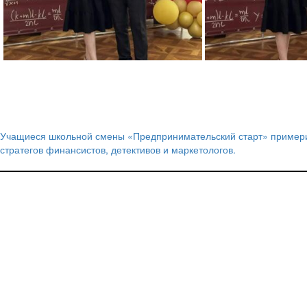
Учащиеся школьной смены «Предпринимательский старт» примери
Навигация
стратегов финансистов, детективов и маркетологов.
по
записям