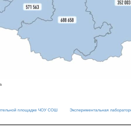
а
вительной площадке ЧОУ СОШ
Экспериментальная лаборатори