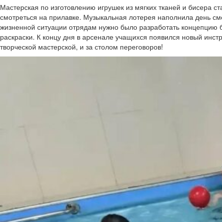
Мастерская по изготовлению игрушек из мягких тканей и бисера ст
смотреться на прилавке. Музыкальная лотерея наполнила день см
жизненной ситуации отрядам нужно было разработать концепцию 
раскраски. К концу дня в арсенале учащихся появился новый инстр
творческой мастерской, и за столом переговоров!